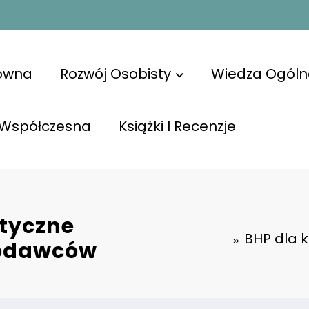
łówna
Rozwój Osobisty
Wiedza Ogóln
 Współczesna
Książki I Recenzje
ktyczne
BHP dla k
acodawców