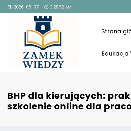
Przejdź
2026-08-07
3:28:54 AM
do
treści
Strona g
Edukacja
BHP dla kierujących: pra
szkolenie online dla pr