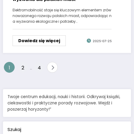
Elektromobilność staje się kluczowym elementem zrów
noważonego rozwoju polskich miast, odpowiadając n
a wyzwania ekologiczne i potrzeby…
Dowiedz się więcej
2025-07-25
Stronicowanie
1
2
4
…
wpisów
Twoje centrum edukacji, nauki i historii. Odkrywaj książki,
ciekawostki i praktyczne porady rozwojowe. Wejdź i
poszerzaj horyzonty!”
Szukaj