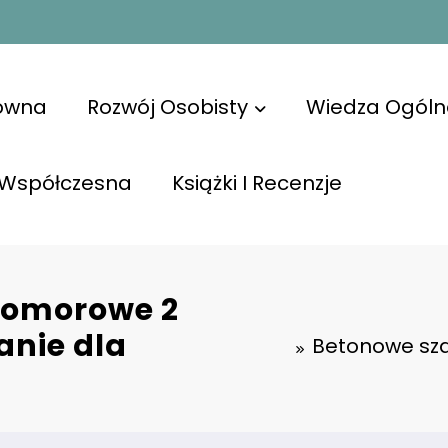
łówna
Rozwój Osobisty
Wiedza Ogóln
 Współczesna
Książki I Recenzje
komorowe 2
anie dla
Betonowe sz