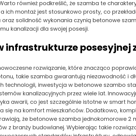
Warto również podkreślić, że szamba te charakter
ich montaż jest stosunkowo prosty, co przekłada
nia oraz solidność wykonania czynią betonowe 
 kanalizacji dla swojej posesji.
w infrastrukturze posesyjn
czesne rozwiązanie, które znacząco poprawia inf
 betonu, takie szamba gwarantują niezawodność i 
 technologii, inwestycja w betonowe szambo stan
emów kanalizacyjnych przez wiele lat. Innowacyj
yka awarii, co jest szczególnie istotne w smart h
łada się na komfort mieszkańców. Dodatkowo, kom
sprawiają, że betonowe szamba jednokomorowe 2 
stów z branży budowlanej. Wybierając takie rozwiąza
nowoczesnych standardów infrastruktury, odpowia