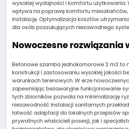
wysokiej wydajności i komfortu użytkowania. 
wpływa na poprawę komfortu mieszkańców, a 
instalację. Optymalizacja kosztów utrzyma
dla osób poszukujących niezawodnego systemu
Nowoczesne rozwiązania 
Betonowe szamba jednokomorowe 2 m3 to nowo
konstrukcji i zastosowaniu wysokiej jakości
warunkach terenowych. W erze nowoczesnych
zapewniając bezawaryjne funkcjonowanie syst
tych zbiorników pozwala na minimalizację ryz
niezawodność instalacji sanitarnych przek
łatwość adaptacji do lokalnych przepisów 
prywatnych właścicieli posesji, jak i specjali
bezpieczeństwo, ale również we wspieranie 