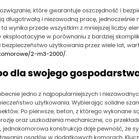
iązanie, które gwarantuje oszczędność i bezpiec
ją długotrwałą i niezawodną pracę, jednocześnie 
ta wynika przede wszystkim z mniejszej liczby e
ty eksploatacyjne w porównaniu z bardziej skompli
bezpieczeństwo użytkowania przez wiele lat, war
okomorowe/2-m3-2000/
.
mbo dla swojego gospodarst
cnie jedno z najpopularniejszych i niezawodny
bezpieczeństwo użytkowania. Wybierając solidne 
pektów. Po pierwsze, beton, z którego wykonane
rozję oraz uszkodzenia mechaniczne, co przekłada
e, jednokomorowa konstrukcja daje pewność, że sys
wstawania osadów w dodatkowych komorach. Kluc