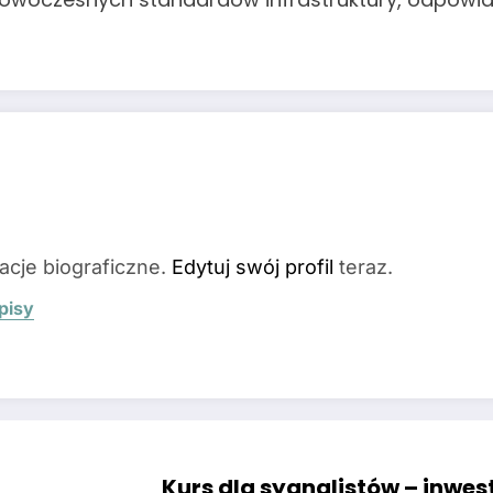
acje biograficzne.
Edytuj swój profil
teraz.
pisy
Kurs dla sygnalistów – inwes