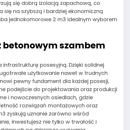
yzują się dobrą izolacją zapachową, co
 się na szybszą i bardziej ekonomiczną
szamba jednokomorowe 2 m3 idealnym wyborem
ej z betonowym szambem
rastrukturę posesyjną. Dzięki solidnej
długotrwałe użytkowanie nawet w trudnych
owi pewny fundament dla każdej posesji,
ne podejście do projektowania oraz produkcji
ome i nowoczesnych osiedlach, gdzie
pletność rozwiązań montażowych oraz
m3 zyskują uznanie zarówno wśród
nie, inwestujesz nie tylko w trwałość i
dających na dzisiejsze wyzwania