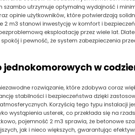
ym szambo utrzymuje optymalną wydajność i minima
raz opinie użytkowników, które potwierdzają solid
m3 stanowi inwestycję w komfort i bezpieczeńs
problemową eksploatację przez wiele lat. Dlatego
 w spokój i pewność, że system zabezpieczenia prz
b jednokomorowych w codzi
awodne rozwiązanie, które zdobywa coraz większ
ję stabilności i bezpieczeństwa dzięki zastosowa
atmosferycznych. Korzyścią tego typu instalacji j
ko wystąpienia usterek, co przekłada się na rza
tkowo, pojemność 2 m3 sprawia, że betonowe sza
zych, jak i nieco większych, gwarantując efekty