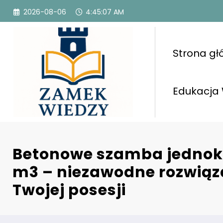
Przejdź
2026-08-06
4:45:08 AM
do
treści
Strona g
Edukacja
Betonowe szamba jedno
m3 – niezawodne rozwiąz
Twojej posesji