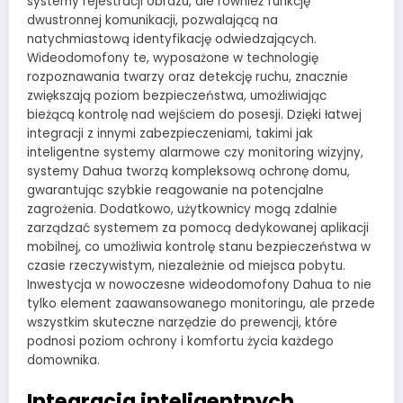
systemy rejestracji obrazu, ale również funkcję
dwustronnej komunikacji, pozwalającą na
natychmiastową identyfikację odwiedzających.
Wideodomofony te, wyposażone w technologię
rozpoznawania twarzy oraz detekcję ruchu, znacznie
zwiększają poziom bezpieczeństwa, umożliwiając
bieżącą kontrolę nad wejściem do posesji. Dzięki łatwej
integracji z innymi zabezpieczeniami, takimi jak
inteligentne systemy alarmowe czy monitoring wizyjny,
systemy Dahua tworzą kompleksową ochronę domu,
gwarantując szybkie reagowanie na potencjalne
zagrożenia. Dodatkowo, użytkownicy mogą zdalnie
zarządzać systemem za pomocą dedykowanej aplikacji
mobilnej, co umożliwia kontrolę stanu bezpieczeństwa w
czasie rzeczywistym, niezależnie od miejsca pobytu.
Inwestycja w nowoczesne wideodomofony Dahua to nie
tylko element zaawansowanego monitoringu, ale przede
wszystkim skuteczne narzędzie do prewencji, które
podnosi poziom ochrony i komfortu życia każdego
domownika.
Integracja inteligentnych