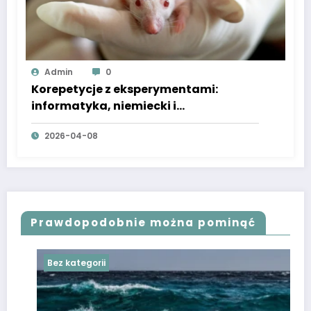
Admin
0
Korepetycje z eksperymentami:
informatyka, niemiecki i
sensoplastyka dla dzieci
2026-04-08
Prawdopodobnie można pominąć
Bez kategorii
B