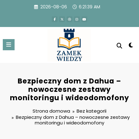
Przejdź
2026-08-06
6:21:40 AM
do
treści
Bezpieczny dom z Dahua –
nowoczesne zestawy
monitoringu i wideodomofony
Strona domowa
Bez kategorii
Bezpieczny dom z Dahua – nowoczesne zestawy
monitoringu i wideodomofony