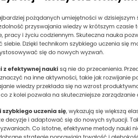
najbardziej pożądanych umiejętności w dzisiejszym 
 zdolność przyswajania wiedzy w krótszym czasie t
 pracy i życiu codziennym. Skuteczna nauka pozwa
 siebie. Dzięki technikom szybkiego uczenia się m
rzystosowywać się do nowych wyzwań.
i z efektywnej nauki
są nie do przecenienia. Prz
naczyć na inne aktywności, takie jak rozwijanie p
wajanie wiedzy przekłada się na wzrost produktywn
 z kolei pozwala na skuteczniejsze zarządzanie
i szybkiego uczenia się
, wykazują się większą ela
e decyzje i adaptować się do nowych sytuacji. Ta
 wyzwaniach. Co istotne, efektywne metody nauki
dobrane strategie poprawiają trwałość i głębokoś