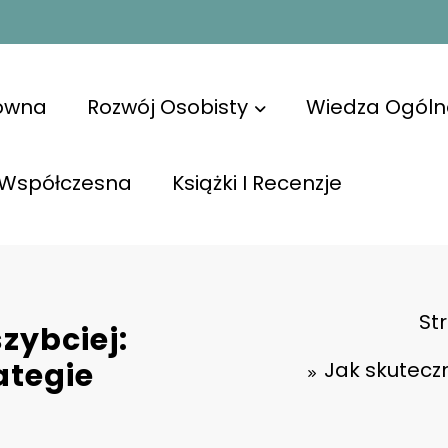
łówna
Rozwój Osobisty
Wiedza Ogóln
 Współczesna
Książki I Recenzje
St
zybciej:
ategie
Jak skuteczn