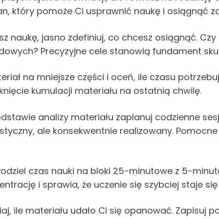
, który pomoże Ci usprawnić naukę i osiągnąć za
z naukę, jasno zdefiniuj, co chcesz osiągnąć. Cz
dowych? Precyzyjne cele stanowią fundament sku
eriał na mniejsze części i oceń, ile czasu potrzeb
iknięcie kumulacji materiału na ostatnią chwilę.
dstawie analizy materiału zaplanuj codzienne sesj
tyczny, ale konsekwentnie realizowany. Pomocne
odziel czas nauki na bloki 25-minutowe z 5-minut
rację i sprawia, że uczenie się szybciej staje się
aj, ile materiału udało Ci się opanować. Zapisuj p