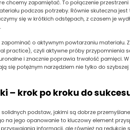
tóre chcemy zapamiętać. To połączenie przestrzeni
teriału podczas potrzeby. Równie skuteczna jest 
 uczymy się w krótkich odstępach, z czasem je wyd
.
a zapominać o aktywnym powtarzaniu materiału. Z
l practice), czyli aktywne próby przypomnienia so
onalne i znacznie poprawia trwałość pamięci. W p
ą się potężnym narzędziem nie tylko do szybszej 
ki – krok po kroku do sukces
z solidnych podstaw, jakimi są dobrze przemyślan
o na jego opanowanie to kluczowy element przysp
rzyswajania informacji, ale również na redukcję st