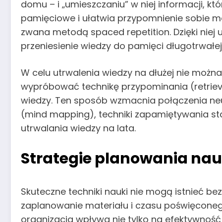
domu – i „umieszczaniu” w niej informacji, k
pamięciowe i ułatwia przypomnienie sobie ma
zwana metodą spaced repetition. Dzięki niej
przeniesienie wiedzy do pamięci długotrwałej
W celu utrwalenia wiedzy na dłużej nie możn
wypróbować technikę przypominania (retrieva
wiedzy. Ten sposób wzmacnia połączenia neur
(mind mapping), techniki zapamiętywania staj
utrwalania wiedzy na lata.
Strategie planowania nau
Skuteczne techniki nauki nie mogą istnieć be
zaplanowanie materiału i czasu poświęconeg
organizacja wpływa nie tylko na efektywność p