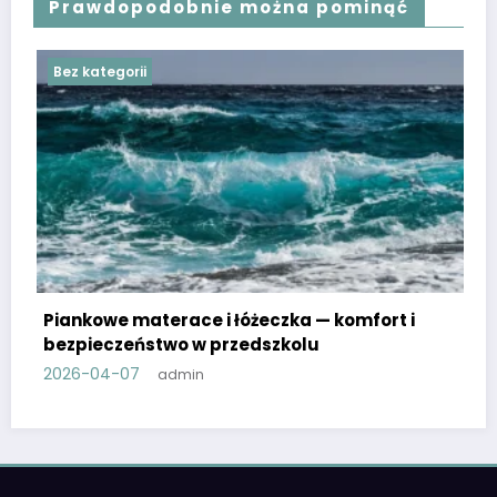
Prawdopodobnie można pominąć
Bez kategorii
zka — komfort i
zkolu
Zrób to sam w przedszkolu: pro
materiały plastyczne
2026-03-30
admin