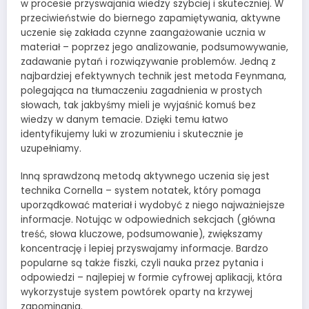
w procesie przyswajania wiedzy szybciej i skuteczniej. W
przeciwieństwie do biernego zapamiętywania, aktywne
uczenie się zakłada czynne zaangażowanie ucznia w
materiał – poprzez jego analizowanie, podsumowywanie,
zadawanie pytań i rozwiązywanie problemów. Jedną z
najbardziej efektywnych technik jest metoda Feynmana,
polegająca na tłumaczeniu zagadnienia w prostych
słowach, tak jakbyśmy mieli je wyjaśnić komuś bez
wiedzy w danym temacie. Dzięki temu łatwo
identyfikujemy luki w zrozumieniu i skutecznie je
uzupełniamy.
Inną sprawdzoną metodą aktywnego uczenia się jest
technika Cornella – system notatek, który pomaga
uporządkować materiał i wydobyć z niego najważniejsze
informacje. Notując w odpowiednich sekcjach (główna
treść, słowa kluczowe, podsumowanie), zwiększamy
koncentrację i lepiej przyswajamy informacje. Bardzo
popularne są także fiszki, czyli nauka przez pytania i
odpowiedzi – najlepiej w formie cyfrowej aplikacji, która
wykorzystuje system powtórek oparty na krzywej
zapominania.