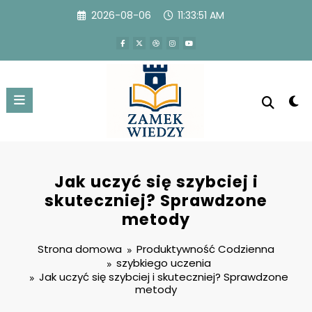
Przejdź
2026-08-06
11:33:52 AM
do
treści
Jak uczyć się szybciej i
skuteczniej? Sprawdzone
metody
Strona domowa
Produktywność Codzienna
szybkiego uczenia
Jak uczyć się szybciej i skuteczniej? Sprawdzone
metody