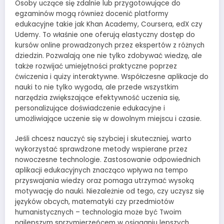
Osoby uczące się zdalnie lub przygotowujące do
egzaminów mogą również docenić platformy
edukacyjne takie jak Khan Academy, Coursera, edX czy
Udemy. To właśnie one oferują elastyczny dostęp do
kursów online prowadzonych przez ekspertów z różnych
dziedzin. Pozwalają one nie tylko zdobywać wiedzę, ale
także rozwijać umiejętności praktyczne poprzez
ćwiczenia i quizy interaktywne. Współczesne aplikacje do
nauki to nie tylko wygoda, ale przede wszystkim
narzędzia zwiększające efektywność uczenia się,
personalizujące doświadczenie edukacyjne i
umożliwiające uczenie się w dowolnym miejscu i czasie.
Jeśli chcesz nauczyć się szybciej i skuteczniej, warto
wykorzystać sprawdzone metody wspierane przez
nowoczesne technologie. Zastosowanie odpowiednich
aplikacji edukacyjnych znacząco wpływa na tempo
przyswajania wiedzy oraz pomaga utrzymać wysoką
motywację do nauki. Niezależnie od tego, czy uczysz się
języków obcych, matematyki czy przedmiotów
humanistycznych – technologia może być Twoim
najlepszym sprzymierzeńcem w osiąganiu lepszych