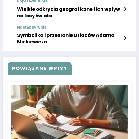
Poprzedni wpis
Wielkie odkrycia geograficzne i ich wpływ
na losy świata
Następny wpis
Symbolika i przesłanie Dziadów Adama
Mickiewicza
POWIĄZANE WPISY