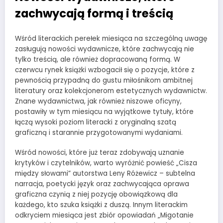
zachwycają formą i treścią
Wśród literackich perełek miesiąca na szczególną uwagę
zasługują nowości wydawnicze, które zachwycają nie
tylko treścią, ale również dopracowaną formą. W
czerwcu rynek książki wzbogacił się o pozycje, które z
pewnością przypadną do gustu miłośnikom ambitnej
literatury oraz kolekcjonerom estetycznych wydawnictw.
Znane wydawnictwa, jak również niszowe oficyny,
postawiły w tym miesiącu na wyjątkowe tytuły, które
łączą wysoki poziom literacki z oryginalną szatą
graficzną i starannie przygotowanymi wydaniami.
Wśród nowości, które już teraz zdobywają uznanie
krytyków i czytelników, warto wyróżnić powieść „Cisza
między słowami” autorstwa Leny Różewicz – subtelna
narracja, poetycki język oraz zachwycająca oprawa
graficzna czynią z niej pozycję obowiązkową dla
każdego, kto szuka książki z duszą. Innym literackim
odkryciem miesiąca jest zbiór opowiadań „Migotanie