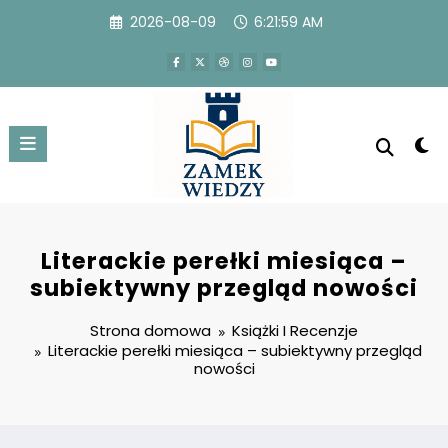
Przejdź
2026-08-09
6:22:00 AM
do
treści
Literackie perełki miesiąca –
subiektywny przegląd nowości
Strona domowa
Książki I Recenzje
Literackie perełki miesiąca – subiektywny przegląd
nowości