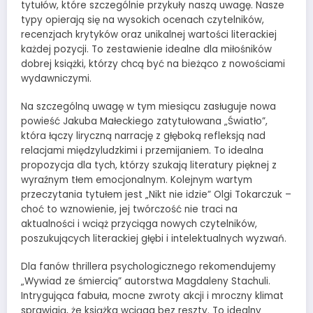
tytułów, które szczególnie przykuły naszą uwagę. Nasze
typy opierają się na wysokich ocenach czytelników,
recenzjach krytyków oraz unikalnej wartości literackiej
każdej pozycji. To zestawienie idealne dla miłośników
dobrej książki, którzy chcą być na bieżąco z nowościami
wydawniczymi.
Na szczególną uwagę w tym miesiącu zasługuje nowa
powieść Jakuba Małeckiego zatytułowana „Światło”,
która łączy liryczną narrację z głęboką refleksją nad
relacjami międzyludzkimi i przemijaniem. To idealna
propozycja dla tych, którzy szukają literatury pięknej z
wyraźnym tłem emocjonalnym. Kolejnym wartym
przeczytania tytułem jest „Nikt nie idzie” Olgi Tokarczuk –
choć to wznowienie, jej twórczość nie traci na
aktualności i wciąż przyciąga nowych czytelników,
poszukujących literackiej głębi i intelektualnych wyzwań.
Dla fanów thrillera psychologicznego rekomendujemy
„Wywiad ze śmiercią” autorstwa Magdaleny Stachuli.
Intrygująca fabuła, mocne zwroty akcji i mroczny klimat
sprawiają, że książka wciąga bez reszty. To idealny