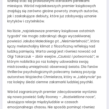
szansę stać się prawdziwymi literackimi perełkami
miesiąca. Wśród najciekawszych premier książkowych
znajdują się zarówno głośne powroty znanych autorów,
jak i zaskakujące debiuty, które już zdobywają uznanie
krytyków i czytelników.
Na liście „najciekawsze premiery książkowe ostatnich
tygodni” nie mogło zabraknąć długo wyczekiwanej
powieści Jakuba Małeckiego pt.
„Nieśmiertelność”
, która
łączy melancholijny klimat z filozoficzną refleksją nad
ludzką pamięcią. Warta uwagi jest również nowość od
Olgi Tokarczuk – zbiór esejów
„Czułość i potworność”
, w
którym noblistka po raz kolejny udowadnia swoją
mistrzowską umiejętność obserwacji świata. Dla fanów
thrillerów psychologicznych polecamy świeżą pozycję
autorstwa Wojciecha Chmielarza, który w
„Labiryncie”
po
raz kolejny śledzi ciemne zakamarki ludzkiej psychiki.
Wśród zagranicznych premier zdecydowanie wyróżnia
się nowa powieść Sally Rooney –
„Rozświetlone noce”
,
ukazująca relacje międzyludzkie w czasach
emocjonalnego chaosu. Nie sposób pominąć również