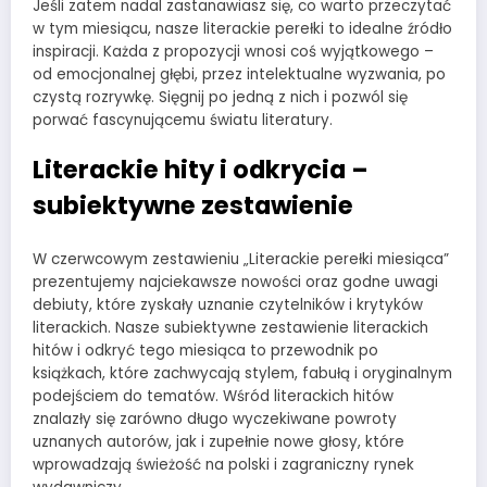
Jeśli zatem nadal zastanawiasz się, co warto przeczytać
w tym miesiącu, nasze literackie perełki to idealne źródło
inspiracji. Każda z propozycji wnosi coś wyjątkowego –
od emocjonalnej głębi, przez intelektualne wyzwania, po
czystą rozrywkę. Sięgnij po jedną z nich i pozwól się
porwać fascynującemu światu literatury.
Literackie hity i odkrycia –
subiektywne zestawienie
W czerwcowym zestawieniu „Literackie perełki miesiąca”
prezentujemy najciekawsze nowości oraz godne uwagi
debiuty, które zyskały uznanie czytelników i krytyków
literackich. Nasze subiektywne zestawienie literackich
hitów i odkryć tego miesiąca to przewodnik po
książkach, które zachwycają stylem, fabułą i oryginalnym
podejściem do tematów. Wśród literackich hitów
znalazły się zarówno długo wyczekiwane powroty
uznanych autorów, jak i zupełnie nowe głosy, które
wprowadzają świeżość na polski i zagraniczny rynek