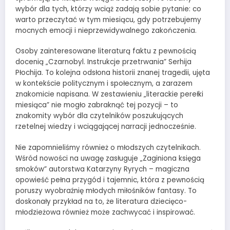
wybór dla tych, którzy wciąż zadają sobie pytanie: co
warto przeczytać w tym miesiącu, gdy potrzebujemy
mocnych emocji i nieprzewidywalnego zakończenia.
Osoby zainteresowane literaturą faktu z pewnością
docenią „Czarnobyl. Instrukcje przetrwania” Serhija
Płochija. To kolejna odsłona historii znanej tragedii, ujęta
w kontekście politycznym i społecznym, a zarazem
znakomicie napisana. W zestawieniu „literackie perełki
miesiąca” nie mogło zabraknąć tej pozycji – to
znakomity wybór dla czytelników poszukujących
rzetelnej wiedzy i wciągającej narracji jednocześnie.
Nie zapomnieliśmy również o młodszych czytelnikach.
Wśród nowości na uwagę zasługuje „Zaginiona księga
smoków” autorstwa Katarzyny Ryrych – magiczna
opowieść pełna przygód i tajemnic, która z pewnością
poruszy wyobraźnię młodych miłośników fantasy. To
doskonały przykład na to, że literatura dziecięco-
młodzieżowa również może zachwycać i inspirować.