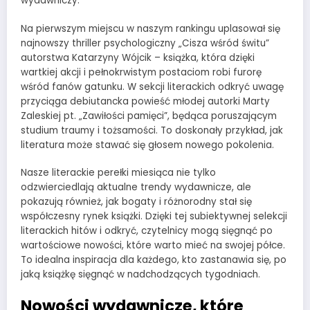
wydawniczy.
Na pierwszym miejscu w naszym rankingu uplasował się
najnowszy thriller psychologiczny „Cisza wśród świtu”
autorstwa Katarzyny Wójcik – książka, która dzięki
wartkiej akcji i pełnokrwistym postaciom robi furorę
wśród fanów gatunku. W sekcji literackich odkryć uwagę
przyciąga debiutancka powieść młodej autorki Marty
Zaleskiej pt. „Zawiłości pamięci”, będąca poruszającym
studium traumy i tożsamości. To doskonały przykład, jak
literatura może stawać się głosem nowego pokolenia.
Nasze literackie perełki miesiąca nie tylko
odzwierciedlają aktualne trendy wydawnicze, ale
pokazują również, jak bogaty i różnorodny stał się
współczesny rynek książki. Dzięki tej subiektywnej selekcji
literackich hitów i odkryć, czytelnicy mogą sięgnąć po
wartościowe nowości, które warto mieć na swojej półce.
To idealna inspiracja dla każdego, kto zastanawia się, po
jaką książkę sięgnąć w nadchodzących tygodniach.
Nowości wydawnicze, które