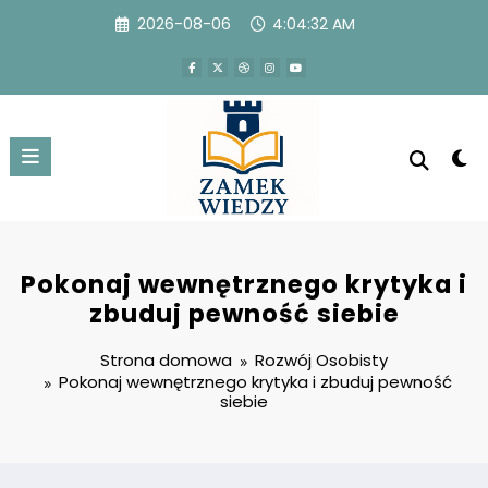
Przejdź
2026-08-06
4:04:33 AM
do
treści
Pokonaj wewnętrznego krytyka i
zbuduj pewność siebie
Strona domowa
Rozwój Osobisty
Pokonaj wewnętrznego krytyka i zbuduj pewność
siebie