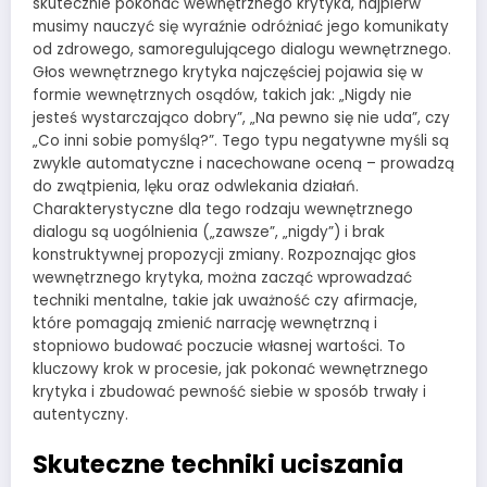
skutecznie pokonać wewnętrznego krytyka, najpierw
musimy nauczyć się wyraźnie odróżniać jego komunikaty
od zdrowego, samoregulującego dialogu wewnętrznego.
Głos wewnętrznego krytyka najczęściej pojawia się w
formie wewnętrznych osądów, takich jak: „Nigdy nie
jesteś wystarczająco dobry”, „Na pewno się nie uda”, czy
„Co inni sobie pomyślą?”. Tego typu negatywne myśli są
zwykle automatyczne i nacechowane oceną – prowadzą
do zwątpienia, lęku oraz odwlekania działań.
Charakterystyczne dla tego rodzaju wewnętrznego
dialogu są uogólnienia („zawsze”, „nigdy”) i brak
konstruktywnej propozycji zmiany. Rozpoznając głos
wewnętrznego krytyka, można zacząć wprowadzać
techniki mentalne, takie jak uważność czy afirmacje,
które pomagają zmienić narrację wewnętrzną i
stopniowo budować poczucie własnej wartości. To
kluczowy krok w procesie, jak pokonać wewnętrznego
krytyka i zbudować pewność siebie w sposób trwały i
autentyczny.
Skuteczne techniki uciszania