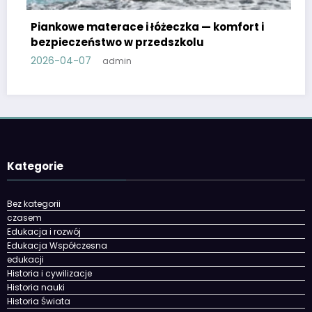
ka — komfort i
kolu
Zrób to sam w przedszkolu: pros
materiały plastyczne
2026-03-30
admin
Kategorie
Bez kategorii
czasem
Edukacja i rozwój
Edukacja Współczesna
edukacji