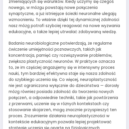
zmieniających się warunków. Kiedy uczymy się czegoś
nowego, w mózgu powstają nowe połączenia
synaptyczne, a już istniejące ścieżki neuronalne ulegają
wzmocnieniu. To właśnie dzięki tej dynamicznej zdolności
nasz mózg potrafi szybciej reagować na nowe wyzwania
edukacyjne, a także lepiej utrwalać zdobywaną wiedzę.
Badania neurobiologiczne potwierdzają, że regularne
ćwiczenie umiejętności poznawczych, takich jak
koncentracja, pamięć czy rozwiązywanie problemów,
zwiększa plastyczność neuronów. W praktyce oznacza
to, że im częściej angażujemy się w intensywny proces
nauki, tym bardziej efektywna staje się nasza zdolność
do szybkiego uczenia się. Co więcej, neuroplastyczność
nie jest ograniczona wyłącznie do dzieciństwa — dorosły
mózg również posiada zdolność do tworzenia nowych
połączeń, a odpowiednie techniki, takie jak powtórzenia
z przerwami, uczenie się w różnych kontekstach czy
stosowanie skojarzeń, mogą znacznie przyspieszyć ten
proces. Zrozumienie działania neuroplastyczności w
kontekście edukacyjnym pozwala lepiej projektować
strategie uczenia się oparte na fizjologicznych