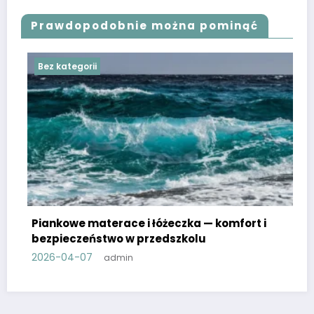
Prawdopodobnie można pominąć
Bez kategorii
eczka — komfort i
szkolu
Zrób to sam w przedszkolu: pr
materiały plastyczne
2026-03-30
admin