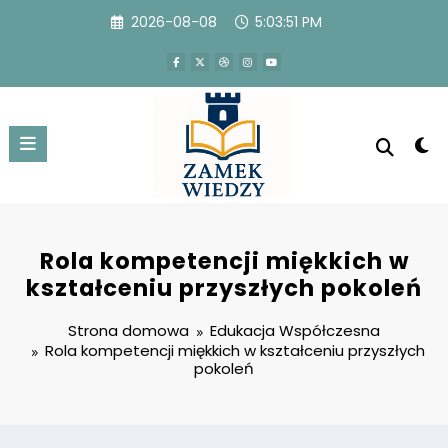
Przejdź
2026-08-08
5:03:52 PM
do
treści
Rola kompetencji miękkich w
kształceniu przyszłych pokoleń
Strona domowa
Edukacja Współczesna
Rola kompetencji miękkich w kształceniu przyszłych
pokoleń