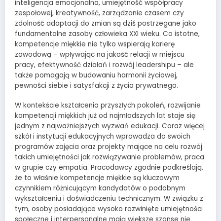
inteligencja emocjonalna, umiejętność współpracy
zespołowej, kreatywność, zarządzanie czasem czy
zdolność adaptacji do zmian są dziś postrzegane jako
fundamentalne zasoby człowieka XXI wieku. Co istotne,
kompetencje miękkie nie tylko wspierają karierę
zawodową – wpływając na jakość relacji w miejscu
pracy, efektywność działań i rozwój leadershipu – ale
także pomagają w budowaniu harmonii życiowej,
pewności siebie i satysfakcji z życia prywatnego.
W kontekście kształcenia przyszłych pokoleń, rozwijanie
kompetencji miękkich już od najmłodszych lat staje się
jednym z najważniejszych wyzwań edukacji. Coraz więcej
szkół i instytucji edukacyjnych wprowadza do swoich
programów zajęcia oraz projekty mające na celu rozwój
takich umiejętności jak rozwiązywanie problemów, praca
w grupie czy empatia. Pracodawcy zgodnie podkreślają,
że to właśnie kompetencje miękkie są kluczowym
czynnikiem różnicującym kandydatów o podobnym
wykształceniu i doświadczeniu technicznym. W związku z
tym, osoby posiadające wysoko rozwinięte umiejętności
społeczne i interpersonalne mają większe szanse nie