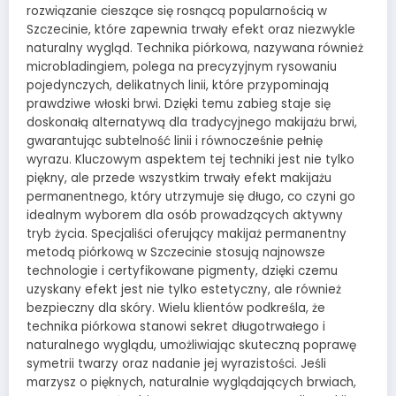
rozwiązanie cieszące się rosnącą popularnością w
Szczecinie, które zapewnia trwały efekt oraz niezwykle
naturalny wygląd. Technika piórkowa, nazywana również
microbladingiem, polega na precyzyjnym rysowaniu
pojedynczych, delikatnych linii, które przypominają
prawdziwe włoski brwi. Dzięki temu zabieg staje się
doskonałą alternatywą dla tradycyjnego makijażu brwi,
gwarantując subtelność linii i równocześnie pełnię
wyrazu. Kluczowym aspektem tej techniki jest nie tylko
piękny, ale przede wszystkim trwały efekt makijażu
permanentnego, który utrzymuje się długo, co czyni go
idealnym wyborem dla osób prowadzących aktywny
tryb życia. Specjaliści oferujący makijaż permanentny
metodą piórkową w Szczecinie stosują najnowsze
technologie i certyfikowane pigmenty, dzięki czemu
uzyskany efekt jest nie tylko estetyczny, ale również
bezpieczny dla skóry. Wielu klientów podkreśla, że
technika piórkowa stanowi sekret długotrwałego i
naturalnego wyglądu, umożliwiając skuteczną poprawę
symetrii twarzy oraz nadanie jej wyrazistości. Jeśli
marzysz o pięknych, naturalnie wyglądających brwiach,