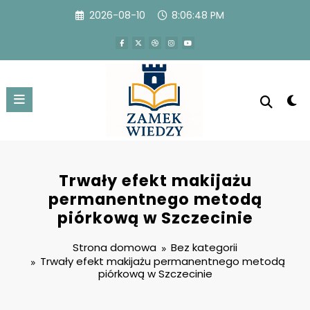
Przejdź
2026-08-10
8:06:48 PM
do
treści
Trwały efekt makijażu
permanentnego metodą
piórkową w Szczecinie
Strona domowa
Bez kategorii
Trwały efekt makijażu permanentnego metodą
piórkową w Szczecinie