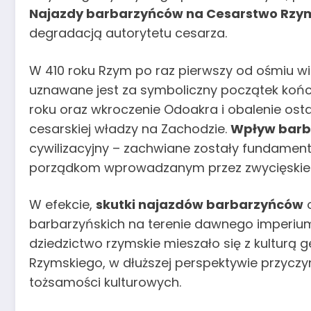
Najazdy barbarzyńców na Cesarstwo Rzy
degradacją autorytetu cesarza.
W 410 roku Rzym po raz pierwszy od ośmiu w
uznawane jest za symboliczny początek koń
roku oraz wkroczenie Odoakra i obalenie os
cesarskiej władzy na Zachodzie.
Wpływ barb
cywilizacyjny – zachwiane zostały fundamen
porządkom wprowadzanym przez zwycięskie 
W efekcie,
skutki najazdów barbarzyńców
o
barbarzyńskich na terenie dawnego imperium
dziedzictwo rzymskie mieszało się z kultu
Rzymskiego, w dłuższej perspektywie przyczy
tożsamości kulturowych.