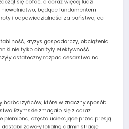
czął się cofać, a coraz więcej ludzi
 a niewolnictwo, będące fundamentem
lnoty i odpowiedzialności za państwo, co
abilność, kryzys gospodarczy, obciążenia
niki nie tylko obniżyły efektywność
eszyły ostateczny rozpad cesarstwa na
y barbarzyńców, które w znaczny sposób
sarstwo Rzymskie zmagało się z coraz
e plemiona, często uciekające przed presją
destabilizowały lokalną administrację.