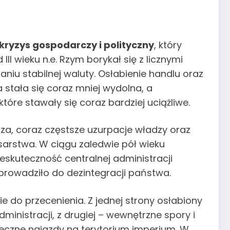
kryzys gospodarczy i polityczny
, który
I wieku n.e. Rzym borykał się z licznymi
aniu stabilnej waluty. Osłabienie handlu oraz
stała się coraz mniej wydolna, a
re stawały się coraz bardziej uciążliwe.
rza, coraz częstsze uzurpacje władzy oraz
sarstwa. W ciągu zaledwie pół wieku
ieskuteczność centralnej administracji
 prowadziło do dezintegracji państwa.
ie do przecenienia. Z jednej strony osłabiony
inistracji, z drugiej – wewnętrzne spory i
eczne najazdy na terytorium imperium. W