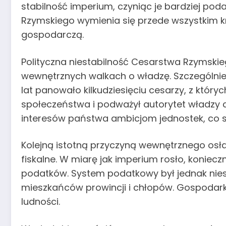
stabilność imperium, czyniąc je bardziej p
Rzymskiego wymienia się przede wszystkim kry
gospodarczą.
Polityczna niestabilność Cesarstwa Rzymskie
wewnętrznych walkach o władzę. Szczególnie w 
lat panowało kilkudziesięciu cesarzy, z któr
społeczeństwa i podważył autorytet władzy
interesów państwa ambicjom jednostek, co sk
Kolejną istotną przyczyną wewnętrznego osła
fiskalne. W miarę jak imperium rosło, koniecz
podatków. System podatkowy był jednak niesp
mieszkańców prowincji i chłopów. Gospodark
ludności.