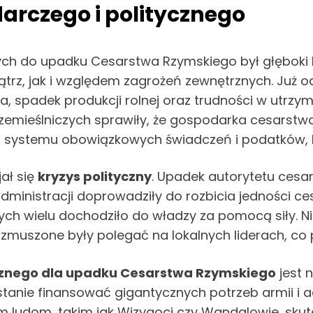
arczego i politycznego
ch do upadku Cesarstwa Rzymskiego był głęboki
z, jak i względem zagrożeń zewnętrznych. Już od II
, spadek produkcji rolnej oraz trudności w utrzym
zemieślniczych sprawiły, że gospodarka cesarstwa 
 systemu obowiązkowych świadczeń i podatków, któ
ał się
kryzys polityczny
. Upadek autorytetu cesa
dministracji doprowadziły do rozbicia jedności ce
rych wielu dochodziło do władzy za pomocą siły. N
 zmuszone były polegać na lokalnych liderach, co
ycznego dla upadku Cesarstwa Rzymskiego
jest n
nie finansować gigantycznych potrzeb armii i adm
 ludom, takim jak Wizygoci czy Wandalowie, skut