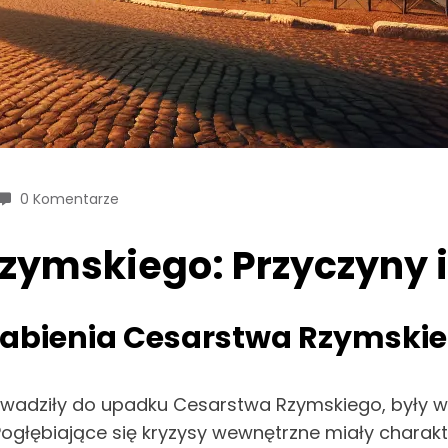
0 Komentarze
ymskiego: Przyczyny i
łabienia Cesarstwa Rzymski
wadziły do upadku Cesarstwa Rzymskiego, były we
Pogłębiające się kryzysy wewnętrzne miały charak