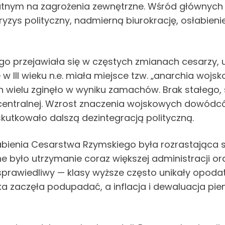
odatnym na zagrożenia zewnętrzne. Wśród główny
zys polityczny, nadmierną biurokrację, osłabieni
go przejawiała się w częstych zmianach cesarzy, u
III wieku n.e. miała miejsce tzw. „anarchia wojsk
ych wielu zginęło w wyniku zamachów. Brak stałego,
 centralnej. Wzrost znaczenia wojskowych dowód
utkowało dalszą dezintegracją polityczną.
bienia Cesarstwa Rzymskiego była rozrastająca si
ne było utrzymanie coraz większej administracji or
rawiedliwy — klasy wyższe często unikały opodatk
a zaczęła podupadać, a inflacja i dewaluacja pie