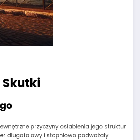
 Skutki
ego
wnętrzne przyczyny osłabienia jego struktur
ter długofalowy i stopniowo podważały