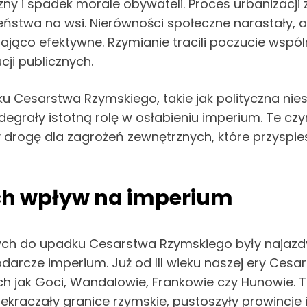
y i spadek morale obywateli. Proces urbanizacji za
ństwa na wsi. Nierówności społeczne narastały,
ająco efektywne. Rzymianie tracili poczucie wspó
ji publicznych.
Cesarstwa Rzymskiego, takie jak polityczna niest
grały istotną rolę w osłabieniu imperium. Te czyn
 drogę dla zagrożeń zewnętrznych, które przyspi
ich wpływ na imperium
ch do upadku Cesarstwa Rzymskiego były najazd
spodarcze imperium. Już od III wieku naszej ery Ce
h jak Goci, Wandalowie, Frankowie czy Hunowie. T
raczały granice rzymskie, pustoszyły prowincje i 