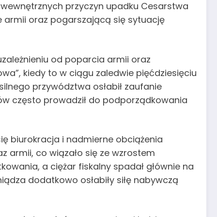
ch wewnętrznych przyczyn upadku Cesarstwa
e armii oraz pogarszającą się sytuację
zależnieniu od poparcia armii oraz
owa”, kiedy to w ciągu zaledwie pięćdziesięciu
 silnego przywództwa osłabił zaufanie
ców często prowadził do podporządkowania
ę biurokracja i nadmierne obciążenia
az armii, co wiązało się ze wzrostem
owania, a ciężar fiskalny spadał głównie na
niądza dodatkowo osłabiły siłę nabywczą