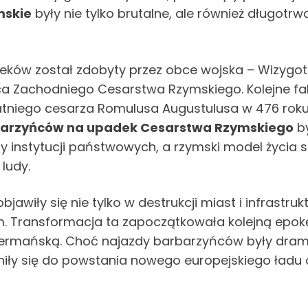
mskie
były nie tylko brutalne, ale również długotr
ieków został zdobyty przez obce wojska – Wizygo
ca Zachodniego Cesarstwa Rzymskiego. Kolejne f
tatniego cesarza Romulusa Augustulusa w 476 roku
arzyńców na upadek Cesarstwa Rzymskiego
by
ty instytucji państwowych, a rzymski model życi
ludy.
bjawiły się nie tylko w destrukcji miast i infrastr
. Transformacja ta zapoczątkowała kolejną epokę
rą germańską. Choć najazdy barbarzyńców były dr
niły się do powstania nowego europejskiego ładu