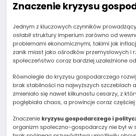
Znaczenie kryzysu gospod
Jednym z kluczowych czynników prowadzący
osłabił struktury imperium zarówno od wewnątr
problemami ekonomicznymi, takimi jak inflacja
zanik miast jako ośrodków przemysłowych i r
społeczeństwo coraz bardziej uzależnione od
Równolegle do kryzysu gospodarczego rozwij
brak stabilności na najwyższych szczeblach a
zmieniało się nawet kilkunastu cesarzy, z któ
pogłębiała chaos, a prowincje coraz częściej
Znaczenie
kryzysu gospodarczego i polit
organizm społeczno-gospodarczy nie był w sta
brak spójnego przywództwa umożliwiły obcym