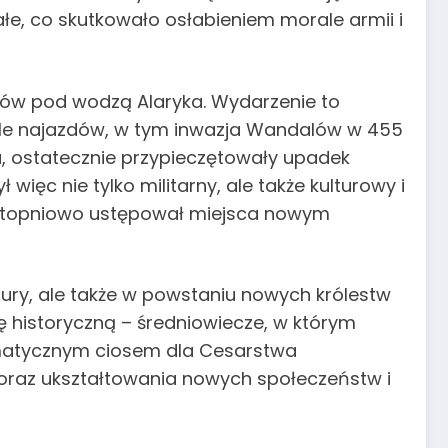
wałe, co skutkowało osłabieniem morale armii i
tów pod wodzą Alaryka. Wydarzenie to
ale najazdów, w tym inwazja Wandalów w 455
, ostatecznie przypieczętowały upadek
ł więc nie tylko militarny, ale także kulturowy i
a stopniowo ustępował miejsca nowym
uktury, ale także w powstaniu nowych królestw
 historyczną – średniowiecze, w którym
amatycznym ciosem dla Cesarstwa
 oraz ukształtowania nowych społeczeństw i