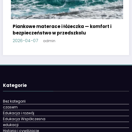
łóżeczka — komfort i
zedszkolu
Zrób to sam w przedszkolu
materiały plastyczne
2026-03-30
admin
Kategorie
Bez kategorii
czasem
Edukacja i rozwój