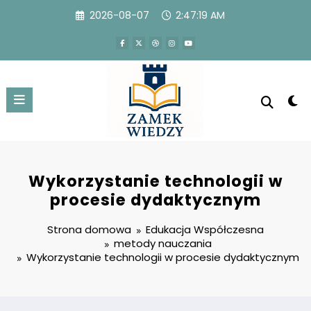
Przejdź
2026-08-07
2:47:20 AM
do
treści
Wykorzystanie technologii w
procesie dydaktycznym
Strona domowa
Edukacja Współczesna
metody nauczania
Wykorzystanie technologii w procesie dydaktycznym