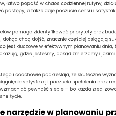
w, łatwo popaść w chaos codziennej rutyny, działaj
 postępy, a także daje poczucie sensu i satysfakc
 celów pomaga zidentyfikować priorytety oraz bu
ją, dokąd chcą dojść, znacznie częściej osiągają
 co jest kluczowe w efektywnym planowaniu dnia,
okazują, gdzie jesteśmy, dokąd zmierzamy i jaki
istego i coachowie podkreślają, że skuteczne wyz
osiągnięcie satysfakcji, poczucia spełnienia oraz 
wzmacniać pewność siebie — bo każda zrealizowan
sne życie.
 narzędzie w planowaniu prz