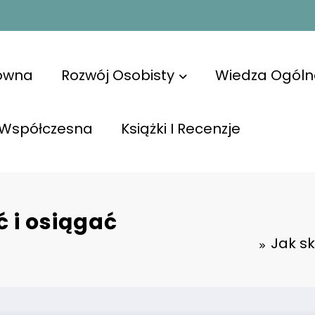
łówna
Rozwój Osobisty
Wiedza Ogóln
 Współczesna
Książki I Recenzje
 i osiągać
Jak sk