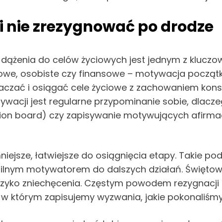
 nie zrezygnować po drodze
 dążenia do celów życiowych jest jednym z klucz
dowe, osobiste czy finansowe – motywacja począt
znaczać i osiągać cele życiowe z zachowaniem kons
ji jest regularne przypominanie sobie, dlaczego
ision board) czy zapisywanie motywujących afirma
iejsze, łatwiejsze do osiągnięcia etapy. Takie pode
t silnym motywatorem do dalszych działań. Święt
yzyko zniechęcenia. Częstym powodem rezygnacji 
w którym zapisujemy wyzwania, jakie pokonaliśmy,