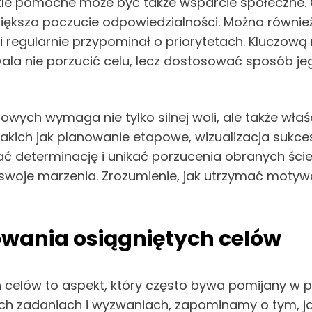
le pomocne może być także wsparcie społeczne. O
 zwiększa poczucie odpowiedzialności. Można równie
 regularnie przypominał o priorytetach. Kluczową
la nie porzucić celu, lecz dostosować sposób jego
iowych wymaga nie tylko silnej woli, ale także wł
 takich jak planowanie etapowe, wizualizacja sukce
 determinację i unikać porzucenia obranych ścież
a swoje marzenia. Zrozumienie, jak utrzymać moty
towania osiągniętych celów
ch celów to aspekt, który często bywa pomijany w p
ych zadaniach i wyzwaniach, zapominamy o tym, jak