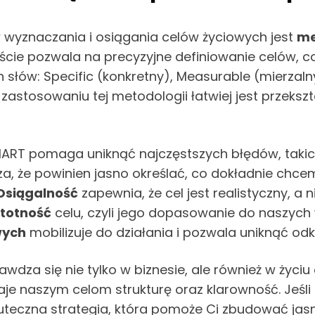
wyznaczania i osiągania celów życiowych jest
me
ście pozwala na precyzyjne definiowanie celów, co
łów: Specific (konkretny), Measurable (mierzalny)
zastosowaniu tej metodologii łatwiej jest przeksz
T pomaga uniknąć najczęstszych błędów, takich j
za, że powinien jasno określać, co dokładnie chc
Osiągalność
zapewnia, że cel jest realistyczny, a
stotność
celu, czyli jego dopasowanie do naszych
wych
mobilizuje do działania i pozwala uniknąć odk
a się nie tylko w biznesie, ale również w życiu o
aje naszym celom strukturę oraz klarowność. Jeśli
eczna strategia, która pomoże Ci zbudować jasną w