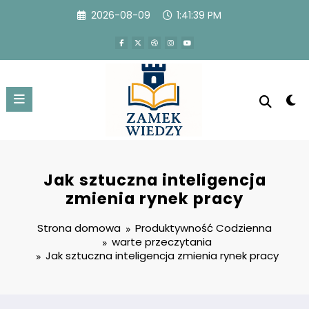
Przejdź
2026-08-09
1:41:40 PM
do
treści
Jak sztuczna inteligencja
zmienia rynek pracy
Strona domowa
Produktywność Codzienna
warte przeczytania
Jak sztuczna inteligencja zmienia rynek pracy