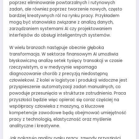
poprzez eliminowanie powtarzalnych i rutynowych
zadań, ale również poprzez tworzenie nowych, często
bardziej kreatywnych ról na rynku pracy. Przykładem
mogą być stanowiska związane z analizą danych,
zarządzaniem systemami AI czy projektowaniem
interfejsów do obsługi inteligentnych systemów.
W wielu branżach następuje obecnie głęboka
transformacja. W sektorze finansowym AI umożliwia
błyskawiczną analizę setek tysięcy transakcji w czasie
rzeczywistym, a w medycynie wspomaga
diagnozowanie chorób z precyzją niedostępną
człowiekowi. Z kolei w logistyce i produkcji widoczne jest
przyspieszenie automatyzacji zadań manualnych, co
powoduje przesunięcia w strukturze zatrudnienia. Praca
przyszłości będzie więc opierać się coraz częściej na
współpracy człowieka z maszyną, a kluczowe
kompetencje zawodowe będą obejmować umiejętność
pracy z technologią, elastyczność oraz myślenie
analityczne i kreatywne.
Jak pokazują analizy rynku pracy, zawody przyszłości