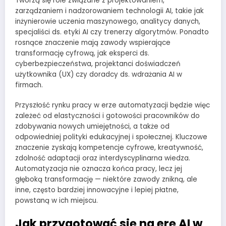
Tworzą się role związane z projektowaniem,
zarządzaniem i nadzorowaniem technologii AI, takie jak
inżynierowie uczenia maszynowego, analitycy danych,
specjaliści ds. etyki AI czy trenerzy algorytmów. Ponadto
rosnące znaczenie mają zawody wspierające
transformację cyfrową, jak eksperci ds.
cyberbezpieczeństwa, projektanci doświadczeń
użytkownika (UX) czy doradcy ds. wdrażania AI w
firmach.
Przyszłość rynku pracy w erze automatyzacji będzie więc
zależeć od elastyczności i gotowości pracowników do
zdobywania nowych umiejętności, a także od
odpowiedniej polityki edukacyjnej i społecznej. Kluczowe
znaczenie zyskają kompetencje cyfrowe, kreatywność,
zdolność adaptacji oraz interdyscyplinarna wiedza.
Automatyzacja nie oznacza końca pracy, lecz jej
głęboką transformację — niektóre zawody znikną, ale
inne, często bardziej innowacyjne i lepiej płatne,
powstaną w ich miejscu.
Jak przygotować się na erę AI w