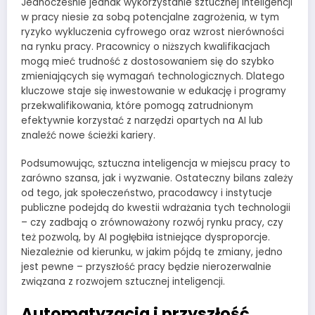
Jednocześnie jednak wykorzystanie sztucznej inteligencji
w pracy niesie za sobą potencjalne zagrożenia, w tym
ryzyko wykluczenia cyfrowego oraz wzrost nierówności
na rynku pracy. Pracownicy o niższych kwalifikacjach
mogą mieć trudność z dostosowaniem się do szybko
zmieniających się wymagań technologicznych. Dlatego
kluczowe staje się inwestowanie w edukację i programy
przekwalifikowania, które pomogą zatrudnionym
efektywnie korzystać z narzędzi opartych na AI lub
znaleźć nowe ścieżki kariery.
Podsumowując, sztuczna inteligencja w miejscu pracy to
zarówno szansa, jak i wyzwanie. Ostateczny bilans zależy
od tego, jak społeczeństwo, pracodawcy i instytucje
publiczne podejdą do kwestii wdrażania tych technologii
– czy zadbają o zrównoważony rozwój rynku pracy, czy
też pozwolą, by AI pogłębiła istniejące dysproporcje.
Niezależnie od kierunku, w jakim pójdą te zmiany, jedno
jest pewne – przyszłość pracy będzie nierozerwalnie
związana z rozwojem sztucznej inteligencji.
Automatyzacja i przyszłość