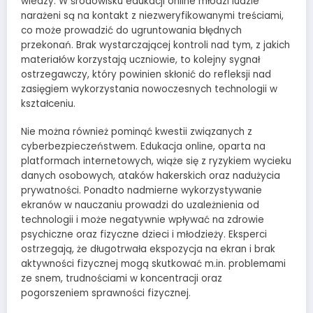
wiedzy. W środowisku edukacji online młodzi ludzie
narażeni są na kontakt z niezweryfikowanymi treściami,
co może prowadzić do ugruntowania błędnych
przekonań. Brak wystarczającej kontroli nad tym, z jakich
materiałów korzystają uczniowie, to kolejny sygnał
ostrzegawczy, który powinien skłonić do refleksji nad
zasięgiem wykorzystania nowoczesnych technologii w
kształceniu.
Nie można również pominąć kwestii związanych z
cyberbezpieczeństwem. Edukacja online, oparta na
platformach internetowych, wiąże się z ryzykiem wycieku
danych osobowych, ataków hakerskich oraz nadużycia
prywatności. Ponadto nadmierne wykorzystywanie
ekranów w nauczaniu prowadzi do uzależnienia od
technologii i może negatywnie wpływać na zdrowie
psychiczne oraz fizyczne dzieci i młodzieży. Eksperci
ostrzegają, że długotrwała ekspozycja na ekran i brak
aktywności fizycznej mogą skutkować m.in. problemami
ze snem, trudnościami w koncentracji oraz
pogorszeniem sprawności fizycznej.