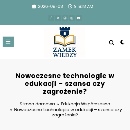
Przejdź
2026-08-08
9:18:19 AM
do
treści
Nowoczesne technologie w
edukacji – szansa czy
zagrożenie?
Strona domowa
Edukacja Współczesna
Nowoczesne technologie w edukacji – szansa czy
zagrożenie?