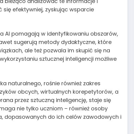
a bieżąco analizować te informacje i
się efektywniej, zyskując wsparcie
e na AI pomagają w identyfikowaniu obszarów,
nawet sugerują metody dydaktyczne, które
iązkach, ale też pozwala im skupić się na
ykorzystaniu sztucznej inteligencji możliwe
ka naturalnego, rośnie również zakres
języków obcych, wirtualnych korepetytorów, a
na przez sztuczną inteligencję, staje się
maga nie tylko uczniom – również osoby
nia, dopasowanych do ich celów zawodowych i