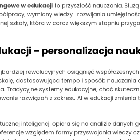
ingowe w edukacji
to przyszłość nauczania. Służą 
ółpracy, wymiany wiedzy i rozwijania umiejętności
ej szkoły, która w coraz większym stopniu przy
dukacji – personalizacja nau
ajbardziej rewolucyjnych osiągnięć współczesnych te
skalę, dostosowująca tempo i sposób nauczania do
 Tradycyjne systemy edukacyjne, choć skuteczne
owanie rozwiązań z zakresu AI w edukacji zmienia 
ucznej inteligencji opiera się na analizie danych
referencje względem formy przyswajania wiedzy 