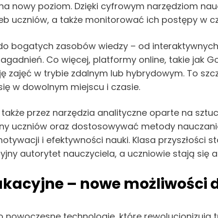
na nowy poziom. Dzięki cyfrowym narzędziom nau
eb uczniów, a także monitorować ich postępy w cz
do bogatych zasobów wiedzy – od interaktywnych 
zagadnień. Co więcej, platformy online, takie jak
ję zajęć w trybie zdalnym lub hybrydowym. To szcz
się w dowolnym miejscu i czasie.
także przez narzędzia analityczne oparte na sztucz
ny uczniów oraz dostosowywać metody nauczania.
otywacji i efektywności nauki. Klasa przyszłości 
yjny autorytet nauczyciela, a uczniowie stają się
ukacyjne – nowe możliwości d
o nowoczesne technologie, które rewolucjonizują