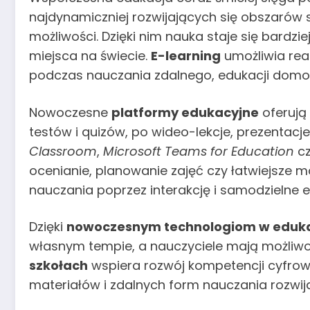
najdynamiczniej rozwijających się obszarów
możliwości. Dzięki nim nauka staje się bard
miejsca na świecie.
E-learning
umożliwia rea
podczas nauczania zdalnego, edukacji domow
Nowoczesne
platformy edukacyjne
oferują
testów i quizów, po wideo-lekcje, prezentacj
Classroom
,
Microsoft Teams for Education
c
ocenianie, planowanie zajęć czy łatwiejsze 
nauczania poprzez interakcję i samodzielne 
Dzięki
nowoczesnym technologiom w eduka
własnym tempie, a nauczyciele mają możliwo
szkołach
wspiera rozwój kompetencji cyfrowy
materiałów i zdalnych form nauczania rozwi