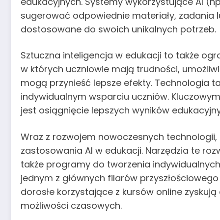
edukacyjnych. Systemy wykorzystujące AI (np.
sugerować odpowiednie materiały, zadania lu
dostosowane do swoich unikalnych potrzeb.
Sztuczna inteligencja w edukacji to także og
w których uczniowie mają trudności, umożliw
mogą przynieść lepsze efekty. Technologia ta
indywidualnym wsparciu uczniów. Kluczowym a
jest osiągnięcie lepszych wyników edukacyjn
Wraz z rozwojem nowoczesnych technologii, ta
zastosowania AI w edukacji. Narzędzia te roz
także programy do tworzenia indywidualnych p
jednym z głównych filarów przyszłościowego
dorosłe korzystające z kursów online zysku
możliwości czasowych.