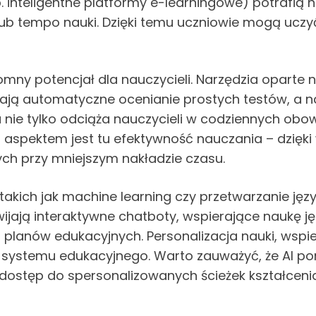
 inteligentne platformy e-learningowe) potrafią n
b tempo nauki. Dzięki temu uczniowie mogą uczyć 
romny potencjał dla nauczycieli. Narzędzia opart
iają automatyczne ocenianie prostych testów, a 
 nie tylko odciąża nauczycieli w codziennych obow
spektem jest tu efektywność nauczania – dzięki w
ych przy mniejszym nakładzie czasu.
kich jak machine learning czy przetwarzanie języ
wijają interaktywne chatboty, wspierające naukę 
lanów edukacyjnych. Personalizacja nauki, wspiera
 systemu edukacyjnego. Warto zauważyć, że AI po
ją dostęp do spersonalizowanych ścieżek kształce