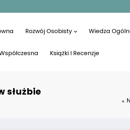
łówna
Rozwój Osobisty
Wiedza Ogóln
 Współczesna
Książki I Recenzje
w służbie
N