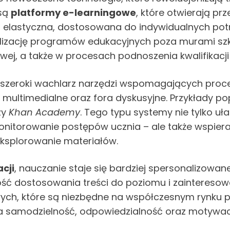
 są
platformy e-learningowe
, które otwierają pr
ziej elastyczna, dostosowana do indywidualnych po
lizację programów edukacyjnych poza murami szk
ej, a także w procesach podnoszenia kwalifikac
 szeroki wachlarz narzędzi wspomagających proce
e multimedialne oraz fora dyskusyjne. Przykłady p
zy
Khan Academy
. Tego typu systemy nie tylko u
monitorowanie postępów ucznia – ale także wspier
eksplorowanie materiałów.
cji
, nauczanie staje się bardziej spersonalizowa
ść dostosowania treści do poziomu i zainteresow
ch, które są niezbędne na współczesnym rynku pr
ja samodzielność, odpowiedzialność oraz motywac